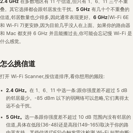
2.4 GHz
在多数地区有 11 个信道,但只有 1、6、11 三个不重
叠。其它选择都会跟邻居发生干扰。
5 GHz
有几十个不重叠的
信道,邻居数量也少得多,因此通常表现更好。
6 GHz
(Wi-Fi 6E
和 Wi-Fi 7)更安静,因为目前几乎没人在上面。如果你的路由器
和 Mac 都支持 6 GHz 并且能搬过去,你可能会忘记慢 Wi-Fi 是
什么感觉。
怎么挑信道
打开 Wi-Fi Scanner,按信道排序,看你想用的频段:
2.4 GHz。
在 1、6、11 中选一条:跟你强度差不超过 5 dB
的邻居最少。-85 dBm 以下的弱网络可以忽略,它们离得太
远不会干扰。
5 GHz。
选一条跟你强度差不超过 10 dB 范围内没有邻居的
信道,具体在低段(36-48)还是高段(149-165)取决于你的路
由器支持。某些信道(DFS)会触发雷达检测,Wi-Fi 短暂中断;