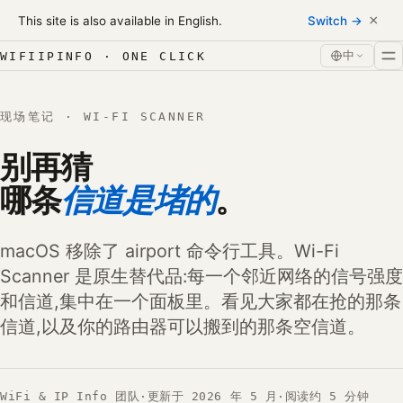
Skip to content
×
This site is also available in English.
Switch →
跳转到内容
中
WIFIIPINFO · ONE CLICK
现场笔记 · WI-FI SCANNER
别再猜
哪条
信道是堵的
。
macOS 移除了 airport 命令行工具。Wi-Fi
Scanner 是原生替代品:每一个邻近网络的信号强度
和信道,集中在一个面板里。看见大家都在抢的那条
信道,以及你的路由器可以搬到的那条空信道。
WiFi & IP Info 团队
·
更新于 2026 年 5 月
·
阅读约 5 分钟