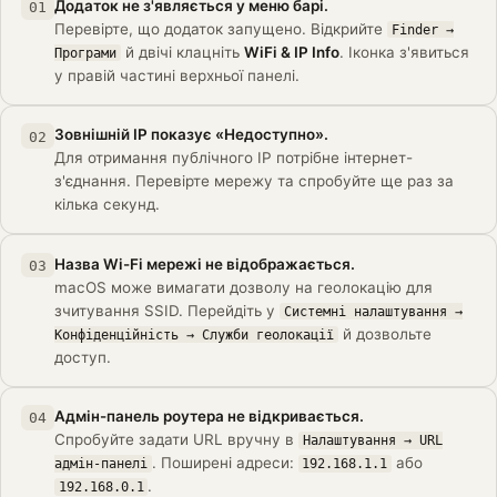
Додаток не з'являється у меню барі.
01
Перевірте, що додаток запущено. Відкрийте
Finder →
й двічі клацніть
WiFi & IP Info
. Іконка з'явиться
Програми
у правій частині верхньої панелі.
Зовнішній IP показує «Недоступно».
02
Для отримання публічного IP потрібне інтернет-
з'єднання. Перевірте мережу та спробуйте ще раз за
кілька секунд.
Назва Wi-Fi мережі не відображається.
03
macOS може вимагати дозволу на геолокацію для
зчитування SSID. Перейдіть у
Системні налаштування →
й дозвольте
Конфіденційність → Служби геолокації
доступ.
Адмін-панель роутера не відкривається.
04
Спробуйте задати URL вручну в
Налаштування → URL
. Поширені адреси:
або
адмін-панелі
192.168.1.1
.
192.168.0.1