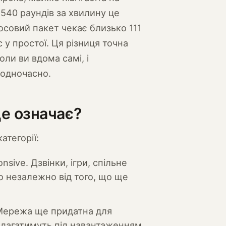
. 540 раундів за хвилину це
осовий пакет чекає близько 111
 у простої. Ця різниця точна
оли ви вдома самі, і
 одночасно.
це означає?
атегорії:
sive. Дзвінки, ігри, спільне
о незалежно від того, що ще
 Мережа ще придатна для
и лагатимуть під навантаженням.