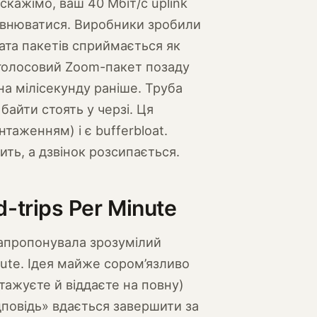
скажімо, ваш 40 Мбіт/с uplink
повнюватися. Виробники зробили
ата пакетів сприймається як
 голосовий Zoom-пакет позаду
на мілісекунду раніше. Труба
байти стоять у черзі. Ця
нтаженням) і є bufferbloat.
ть, а дзвінок розсипається.
-trips Per Minute
запропонувала зрозумілий
inute. Ідея майже сором’язливо
тажуєте й віддаєте на повну)
дповідь» вдається завершити за