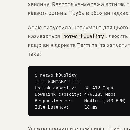
хвилину. Responsive-мережа встигає т
кількох сотень. Труба в обох випадках 
Apple випустила інструмент для цього
називається
, лежить
networkQuality
якщо ви відкриєте Terminal та запусти
таке:
$ networkQuality

==== SUMMARY ====

Uplink capacity:   38.412 Mbps

Downlink capacity: 476.185 Mbps

Responsiveness:    Medium (540 RPM)

Idle Latency:      18 ms
Уважно прочитайте цей вивід. Труба ши