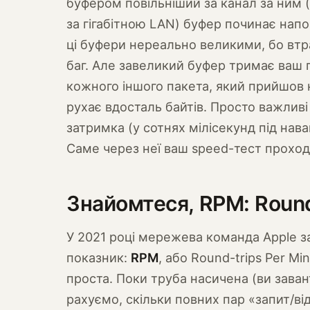
буфером повільніший за канал за ним (
за гігабітною LAN) буфер починає на
ці буфери нереально великими, бо втр
баг. Але завеликий буфер тримає ваш
кожного іншого пакета, який прийшов 
рухає вдосталь байтів. Просто важливі 
затримка (у сотнях мілісекунд під нава
Саме через неї ваш speed-тест проходи
Знайомтеся, RPM: Round
У 2021 році мережева команда Apple 
показник:
RPM
, або Round-trips Per M
проста. Поки труба насичена (ви заван
рахуємо, скільки повних пар «запит/ві