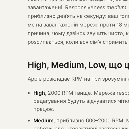
завантаженні. Responsiveness
medium
приблизно дев’ять на секунду: ваш гол
мс на завантаженій мережі проти 18 мс
причина, чому дзвінок звучить чисто, к
розсипається, коли вся сім’я стримить
High, Medium, Low, що 
Apple розкладає RPM на три зрозумілі к
High
, 2000 RPM і вище. Мережа respon
редагування будуть відчуватися чітк
працює.
Medium
, приблизно 600–2000 RPM.
роботи, але інтерактивні застосунк