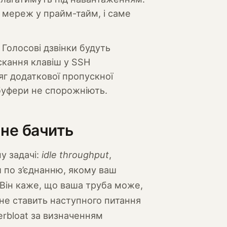
 мереж у прайм-тайм, і саме
 Голосові дзвінки будуть
скання клавіш у SSH
г додаткової пропускної
 буфери не спорожніють.
 не бачить
у задачі:
idle throughput
,
 по з’єднанню, якому ваш
 Він каже, що ваша труба може,
 не ставить наступного питання
erbloat за визначенням