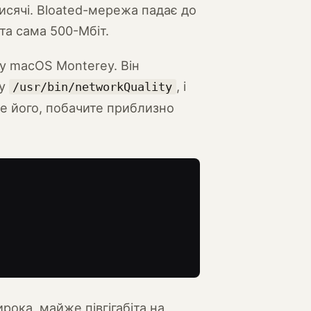
исячі. Bloated-мережа падає до
та сама 500-Мбіт.
 у macOS Monterey. Він
 у
, і
/usr/bin/networkQuality
те його, побачите приблизно
рока, майже півгігабіта на