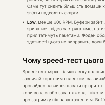
Саме тут сидить більшість домашніх
звідти надходять скарги.
Low
, менше 600 RPM. Буфери забиті.
зриватися, відео застрягатиме, нати
прилітатимуть пакетами. Жоден обся
здатності цього не виправить, доки
Чому speed-тест цього
Speed-тест міряє тільки легку половин
зазвичай коротким сплеском, зазвичай
провайдер навчився давати пріоритет.
коли вона слабо завантажена, і ніколи
про затримку під навантаженням. Buff