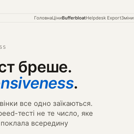
Головна
Ціни
Bufferbloat
Helpdesk Export
Зміни
SS
ст бреше.
onsiveness
.
звінки все одно заїкаються.
eed-тесті не те число, яке
e поклала всередину
.