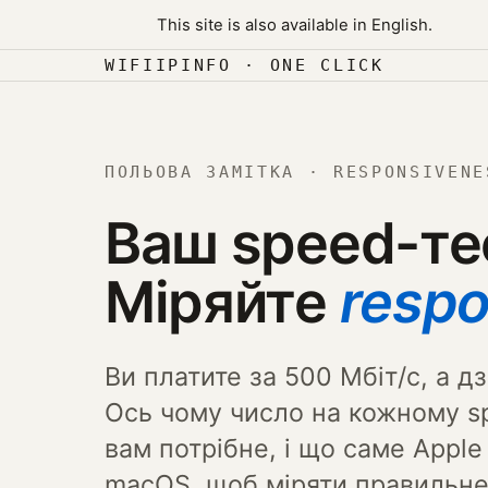
Skip to content
This site is also available in English.
Перейти до вмісту
WIFIIPINFO · ONE CLICK
ПОЛЬОВА ЗАМІТКА · RESPONSIVENE
Ваш speed-те
Міряйте
resp
Ви платите за 500 Мбіт/с, а д
Ось чому число на кожному sp
вам потрібне, і що саме Appl
macOS, щоб міряти правильне