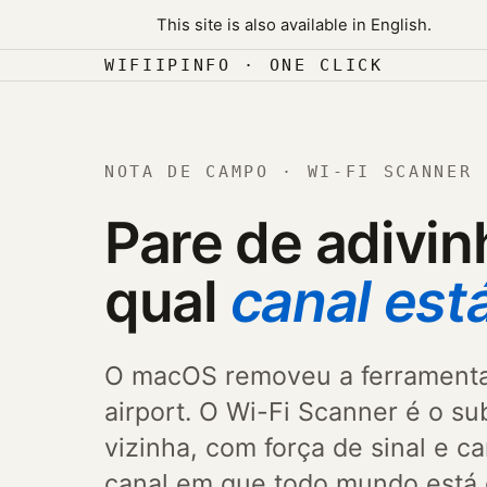
Skip to content
This site is also available in English.
Ir para o conteúdo
WIFIIPINFO · ONE CLICK
NOTA DE CAMPO · WI-FI SCANNER
Pare de adivin
qual
canal est
O macOS removeu a ferramenta
airport. O Wi-Fi Scanner é o su
vizinha, com força de sinal e ca
canal em que todo mundo está d