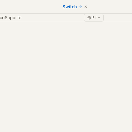
×
Switch →
ico
Suporte
PT