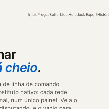
Início
Preços
Bufferbloat
Helpdesk Export
Histór
har
á cheio
.
 de linha de comando
bstituto nativo: cada rede
nal, num único painel. Veja o
isputando, e o vazio para