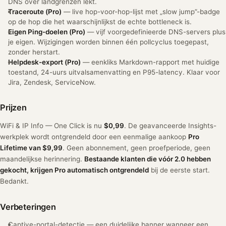
DNS over landgrenzen lekt.
Traceroute (Pro)
— live hop-voor-hop-lijst met „slow jump”-badge
op de hop die het waarschijnlijkst de echte bottleneck is.
Eigen Ping-doelen (Pro)
— vijf voorgedefinieerde DNS-servers plus
je eigen. Wijzigingen worden binnen één pollcyclus toegepast,
zonder herstart.
Helpdesk-export (Pro)
— eenkliks Markdown-rapport met huidige
toestand, 24-uurs uitvalsamenvatting en P95-latency. Klaar voor
Jira, Zendesk, ServiceNow.
Prijzen
WiFi & IP Info — One Click is nu
$0,99
. De geavanceerde Insights-
werkplek wordt ontgrendeld door een eenmalige aankoop
Pro
Lifetime van $9,99
. Geen abonnement, geen proefperiode, geen
maandelijkse herinnering.
Bestaande klanten die vóór 2.0 hebben
gekocht, krijgen Pro automatisch ontgrendeld
bij de eerste start.
Bedankt.
Verbeteringen
Captive-portal-detectie — een duidelijke banner wanneer een