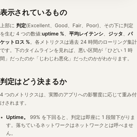
表示されているもの
上部に
判定
(Excellent、Good、Fair、Poor)、その下に判定
を生む 4 つの数値:
uptime %
、
平均レイテンシ
、
ジッタ
、
パ
ケットロス %
。各メトリクスは過去 24 時間のローリング集計
です。下のタイムラインを見れば、悪い区間が「ひどい 1 時
間」だったのか「じわじわ悪化」だったのかがわかります。
判定はどう決まるか
4 つのメトリクスは、実際のアプリへの影響度に応じて重み付
けされます。
Uptime。
99% を下回ると、判定は即座に 1 段階下がりま
す。落ちているネットワークはネットワークとは呼べませ
ん。