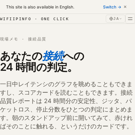
Skip to content
×
This site is also available in English.
Switch →
コンテンツへスキップ
JA
WIFIIPINFO · ONE CLICK
現場メモ · 接続品質
あなたの
接続
への
24 時間の判定。
一日中レイテンシのグラフを眺めることもできま
すし、スコアカードを読むこともできます。接続
品質レポートは 24 時間分の安定性、ジッタ、パ
ケットロス、停止分数をひとつの判定にまとめま
す。朝のスタンドアップ前に開いてみて、赤けれ
ばそのことに触れる、というだけのカードです。