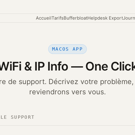
Accueil
Tarifs
Bufferbloat
Helpdesk Export
Journ
MACOS APP
WiFi & IP Info — One Clic
re de support. Décrivez votre problème,
reviendrons vers vous.
 LE SUPPORT