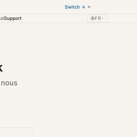
×
Switch →
al
Support
FR
k
 nous