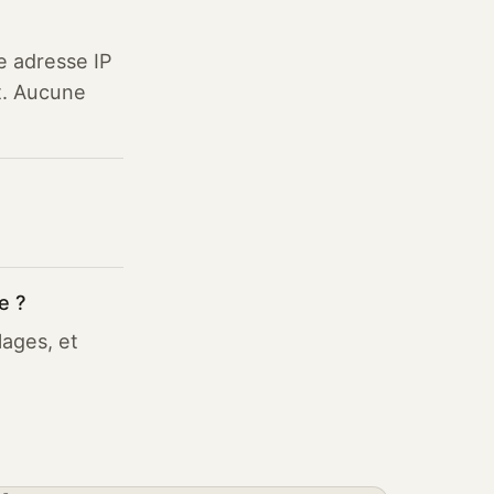
e adresse IP
t. Aucune
e ?
lages, et