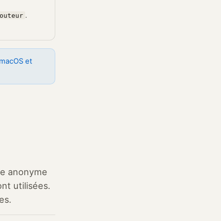
.
outeur
e macOS et
yse anonyme
t utilisées.
es.