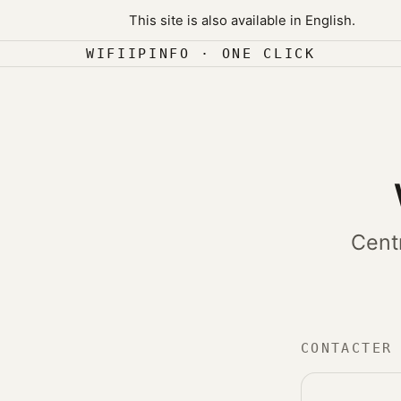
Skip to content
This site is also available in English.
Aller au contenu
WIFIIPINFO · ONE CLICK
Cent
CONTACTER