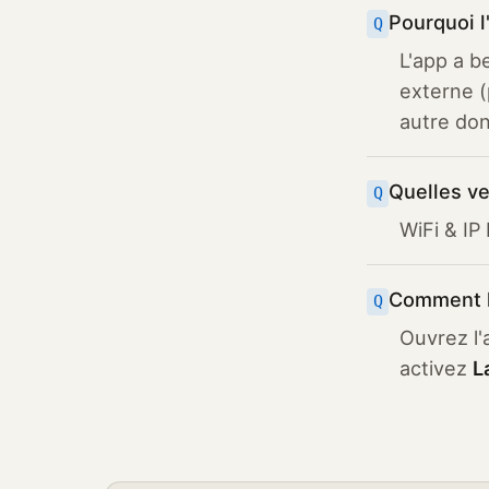
Pourquoi l
L'app a b
externe (
autre don
Quelles v
WiFi & IP
Comment l
Ouvrez l'
activez
L