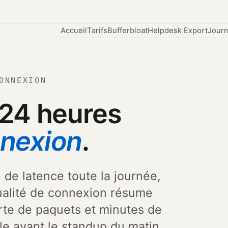
Accueil
Tarifs
Bufferbloat
Helpdesk Export
Journ
ONNEXION
 24 heures
nexion
.
de latence toute la journée,
 qualité de connexion résume
perte de paquets et minutes de
le avant le standup du matin