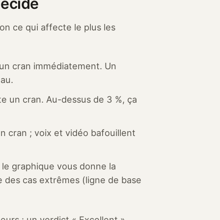
décidé
n ce qui affecte le plus les
d’un cran immédiatement. Un
eau.
e un cran. Au-dessus de 3 %, ça
cran ; voix et vidéo bafouillent
; le graphique vous donne la
e des cas extrêmes (ligne de base
urs : un verdict « Excellent »