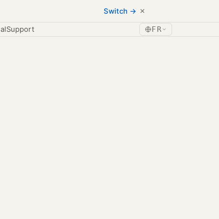
×
Switch →
al
Support
FR