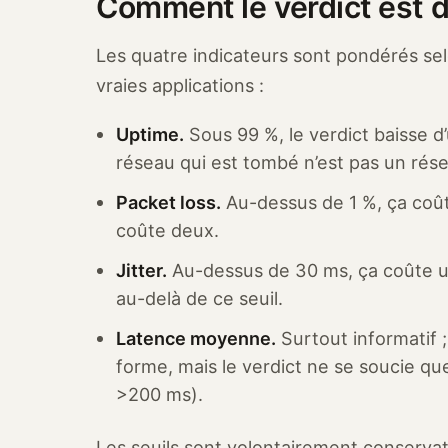
Comment le verdict est 
Les quatre indicateurs sont pondérés selo
vraies applications :
Uptime.
Sous 99 %, le verdict baisse 
réseau qui est tombé n’est pas un rés
Packet loss.
Au-dessus de 1 %, ça coût
coûte deux.
Jitter.
Au-dessus de 30 ms, ça coûte un 
au-delà de ce seuil.
Latence moyenne.
Surtout informatif 
forme, mais le verdict ne se soucie qu
>200 ms).
Les seuils sont volontairement conservate