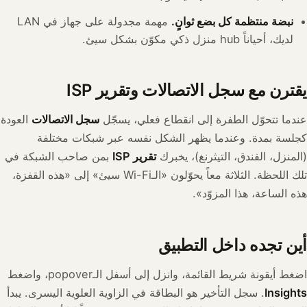
نبضة منتظمة كل بضع ثوانٍ.
مهمة مجدولة على جهاز في LAN
لديك، أحياناً hub منزل ذكي مكوّن بشكل سيئ.
يقترن مع سجل الاتصالات وتقرير ISP
عندما تتحوّل الطفرة إلى انقطاع فعلي، يسجّل
سجل الاتصالات
العودة
كجلسة بمدة. وعندما يظهر الشكل نفسه عبر شبكات مختلفة
(المنزل، الفندق، التيثرنغ)، يخبرك
تقرير ISP
بمن صاحب الشبكة في
تلك اللحظة. الثلاثة معاً يحوّلون «الـWi-Fi سيئ» إلى «هذه القفزة،
هذه الساعة، هذا المزوّد».
أين تجده داخل التطبيق
اضغط أيقونة شريط القائمة، وانزل إلى أسفل الـpopover، واضغط
Insights
. سجل التأخير هو البطاقة في الزاوية العلوية اليسرى. يبدأ