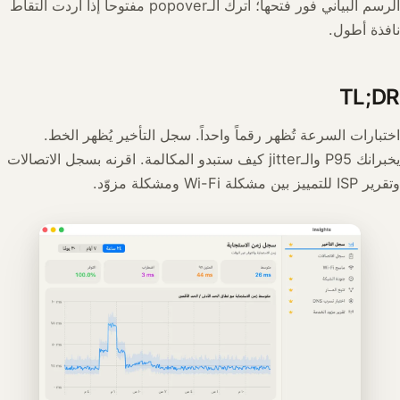
الرسم البياني فور فتحها؛ اترك الـpopover مفتوحاً إذا أردت التقاط
نافذة أطول.
TL;DR
اختبارات السرعة تُظهر رقماً واحداً. سجل التأخير يُظهر الخط.
يخبرانك P95 والـjitter كيف ستبدو المكالمة. اقرنه بسجل الاتصالات
وتقرير ISP للتمييز بين مشكلة Wi-Fi ومشكلة مزوّد.