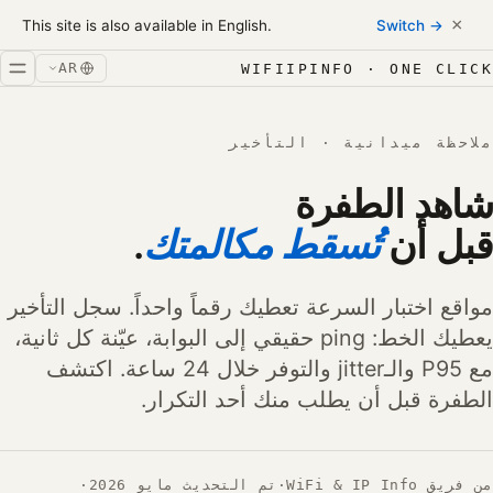
Skip to conten
×
This site is also available in English.
Switch →
خطّ إلى المحتوى
AR
WIFIIPINFO · ONE CLICK
ملاحظة ميدانية · التأخير
شاهد الطفرة
قبل أن
تُسقط مكالمتك
.
مواقع اختبار السرعة تعطيك رقماً واحداً. سجل التأخير
يعطيك الخط: ping حقيقي إلى البوابة، عيّنة كل ثانية،
مع P95 والـjitter والتوفر خلال 24 ساعة. اكتشف
الطفرة قبل أن يطلب منك أحد التكرار.
من فريق WiFi & IP Info
·
تم التحديث مايو 2026
·