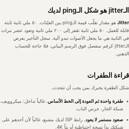
الـjitter هو شكل الـping لديك
Jitter
هو مقدار تقلّب قيمة الـping بين العيّنات. ٥٠ ملي ثانية ثابتة
قابلة للعمل. ٥٠ ملي ثانية تقفز إلى ٢٠٠ ملي ثانية وتعود عشر مرات
في الثانية هي ما يجعل الأصوات تبدو آلية. سجل التأخير يعرض
الـjitter كرقم منفصل فوق الرسم البياني، فلا حاجة للحساب
الذهني.
قراءة الطفرات
شكل الطفرة يخبرك بمن يجب أن تتحدث.
طفرة واحدة ثم العودة إلى الخط الأساس.
غالباً تداخل: ميكروويف،
شبكة الجار، جرس الباب.
صعود مستمر لا يعود.
رابط ISP لديك مشبع، غالباً لأن أحدهم على
شبكتك بدأ نسخة احتياطية أو بثاً 4K.