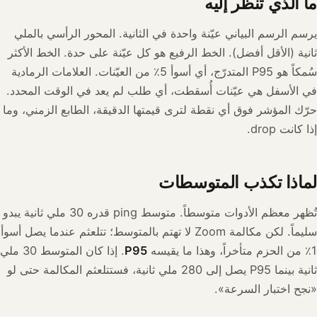
ما الذي تنظر إليه
يرسم الرسم البياني عيّنة واحدة في الثانية. المحور الرأسي بالملي
ثانية (الأقل أفضل). الخط الرفيع هو كل عيّنة على حدة. الخط الأكثر
سُمكاً هو P95 المتدرّج، أي أسوأ 5٪ من العيّنات. العلامات الرمادية
في الأسفل هي عيّنات أُسقطت، أي طلب لم يعد في الوقت المحدد.
حرّك المؤشر فوق أي نقطة لترى قيمتها الدقيقة، الطابع الزمني، وما
إذا كانت drop.
لماذا تكذب المتوسطات
تُظهر معظم الأدوات متوسطاً. متوسط ping قدره 30 ملي ثانية يبدو
سليماً. لكن مكالمة Zoom لا تهتم بالمتوسط؛ تتلعثم عندما يصل أسوأ
1٪ من الحزم متأخراً، وهذا ما يقيسه
P95
. إذا كان المتوسط 30 ملي
ثانية بينما P95 يصل إلى 280 ملي ثانية، فستتلعثم المكالمة حتى لو
«نجح اختبار السرعة».