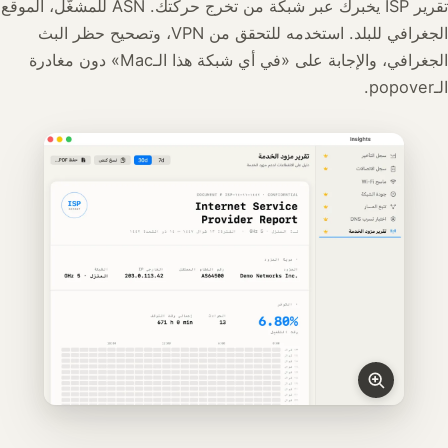
تقرير ISP يخبرك عبر شبكة من تخرج حركتك. ASN للمشغّل، الموقع
الجغرافي للبلد. استخدمه للتحقق من VPN، وتصحيح حظر البث
الجغرافي، والإجابة على «في أي شبكة هذا الـMac» دون مغادرة
الـpopover.