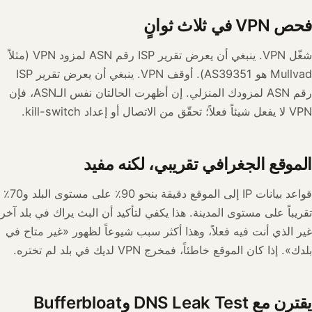
فحص VPN في ثلاث ثوانٍ
شغّل VPN. ينبغي أن يعرض تقرير ISP رقم ASN لمزود VPN (مثلاً
Mullvad هو AS39351). أوقف VPN. ينبغي أن يعرض تقرير ISP
رقم ASN لمزودك المنزلي. إن أظهرت الحالتان نفس الـASN، فإن
VPN لا يفعل شيئاً فعلاً؛ تحقّق من الاتصال أو إعداد kill-switch.
الموقع الجغرافي تقريبي، لكنه مفيد
قواعد بيانات IP إلى الموقع دقيقة بنحو 90٪ على مستوى البلد و70٪
تقريباً على مستوى المدينة. هذا يكفي لتأكيد أن البث يراك في بلد آخر
غير الذي أنت فيه فعلاً، وهذا أكثر سبب شيوعاً لظهور «غير متاح في
بلدك». إذا كان الموقع خاطئاً، فمخرج VPN لديك في بلد لم تختره.
يقترن مع DNS Leak Test وBufferbloat