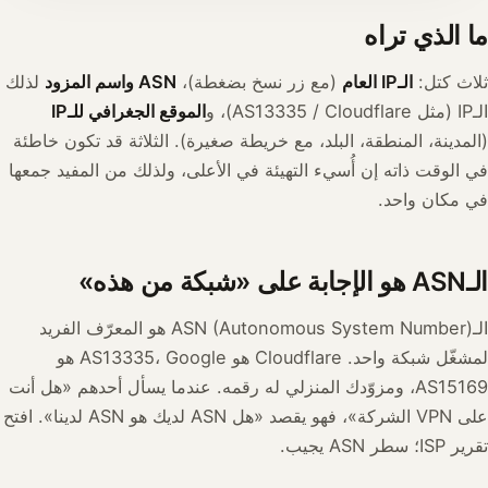
ما الذي تراه
ثلاث كتل:
الـIP العام
(مع زر نسخ بضغطة)،
ASN واسم المزود
لذلك
الـIP (مثل AS13335 / Cloudflare)، و
الموقع الجغرافي للـIP
(المدينة، المنطقة، البلد، مع خريطة صغيرة). الثلاثة قد تكون خاطئة
في الوقت ذاته إن أُسيء التهيئة في الأعلى، ولذلك من المفيد جمعها
في مكان واحد.
الـASN هو الإجابة على «شبكة من هذه»
الـASN (Autonomous System Number) هو المعرّف الفريد
لمشغّل شبكة واحد. Cloudflare هو AS13335، Google هو
AS15169، ومزوّدك المنزلي له رقمه. عندما يسأل أحدهم «هل أنت
على VPN الشركة»، فهو يقصد «هل ASN لديك هو ASN لدينا». افتح
تقرير ISP؛ سطر ASN يجيب.