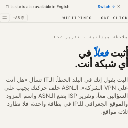
Skip to conten
×
This site is also available in English.
Switch →
خطّ إلى المحتوى
AR
WIFIIPINFO · ONE CLICK
ملاحظة ميدانية · تقرير ISP
أثبت
فعلاً
في
أي شبكة أنت.
البث يقول إنك في البلد الخطأ. الـIT تسأل «هل أنت
على VPN الشركة». الـASN خلف حركتك يجيب على
السؤالين معاً، وتقرير ISP يضع الـASN واسم المزود
والموقع الجغرافي للـIP في بطاقة واحدة، فلا تطارد
ثلاثة مواقع.