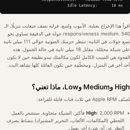
Idle Latency:      18 ms
اقرأ هذا الإخراج بعناية. الأنبوب واسع، قرابة نصف جيغابت تنزيلًا. الـ
medium
responsiveness
. 540 جولة في الدقيقة تساوي نحو
تسع جولات في الثانية: تنتظر حزمتك الصوتية حوالي 111 ميلي ثانية
على شبكة محمّلة، مقابل 18 ميلي ثانية في حالة الخمول. هذه
الفجوة هي السبب الكامل لكون مكالمتك تبدو نظيفة حين لا يكون
أحد آخر في المنزل، ومحطّمة حين تكون العائلة كلها تشاهد البث.
High وMedium وLow، ماذا تعني؟
تُصنّف Apple RPM في ثلاث فئات قابلة للقراءة:
High
: 2,000 RPM فأكثر. الشبكة متجاوبة. ستشعر بالعمل
اللحظي (المكالمات، الألعاب، التحرير المشترك) بنشاط بصرف
النظر عن أي شيء آخر يعمل.