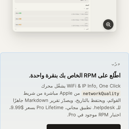
جرّب
اطّلع على RPM الخاص بك بنقرة واحدة.
WiFi & IP Info, One Click يشغّل محرك
من Apple مباشرة من شريط
networkQuality
القوائم، ويحتفظ بالتاريخ، ويصدّر تقرير Markdown جاهزًا
للـ helpdesk. تطبيق مجاني، Pro Lifetime بسعر $9.99،
اختبار RPM موجود في Pro.