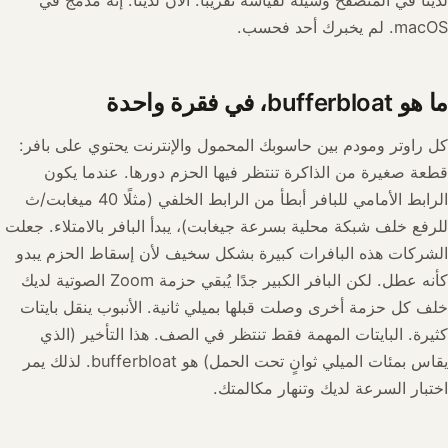
macOS. لم يخبرك أحد فحسب.
ما هو bufferbloat، في فقرة واحدة
كل راوتر ومودم بين حاسوبك المحمول والإنترنت يحتوي على بافر:
قطعة صغيرة من الذاكرة تنتظر فيها الحزم دورها. عندما يكون
الرابط الأمامي للبافر أبطأ من الرابط الخلفي (مثلًا 40 ميغابت/ث
للرفع خلف شبكة محلية بسرعة جيغابت)، يبدأ البافر بالامتلاء. جعلت
الشركات هذه البافرات كبيرة بشكل سخيف لأن إسقاط الحزم يبدو
كأنه عطل. لكن البافر الكبير جدًا يُبقي حزمة Zoom الصوتية لديك
خلف كل حزمة أخرى وصلت قبلها بميلي ثانية. الأنبوب ينقل بايتات
كثيرة. البايتات المهمة فقط تنتظر في الصف. هذا التأخير (الذي
يقاس بمئات الميلي ثوانٍ تحت الحمل) هو bufferbloat. لذلك يمر
اختبار السرعة لديك وتنهار مكالمتك.