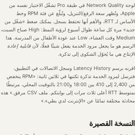
لوحة Network Quality في طبقة Pro تشغّل الاختبار نفسه من
Apple، وتُظهر سعة الرفع/التنزيل، وتُبلّغ عن فئة RPM وخط
الأساس لـ RTT، والأهم أنها تحتفظ بسجل. يمكنك ضغط «شغّل من
جديد» مرة كل ساعة طوال أسبوع لرؤية النمط: High صباح السبت،
Medium وقت العشاء، Low عند عودة الأطفال من المدرسة. هذا
الرسم هو ما يجعل مزود الخدمة يفعل شيئًا فعلًا، لأن
قابلية إعادة
الإنتاج
هي ما يُحوّل الشكوى إلى تذكرة.
اقرنه برسم Latency History وسجل الاتصالات في التطبيق،
فترسل لمزود الخدمة تذكرة تكتبها في ثلاثين ثانية: «RPM ينخفض
من 2,400 إلى 410 بين 18:00 و21:00 بالتوقيت المحلي، مرتبطًا
بمتوسط RTT أعلى ثلاث مرات إلى بوابتكم. ملف CSV مرفق.» هذه
محادثة مختلفة تمامًا عن «الإنترنت لدي بطيء.»
النسخة القصيرة