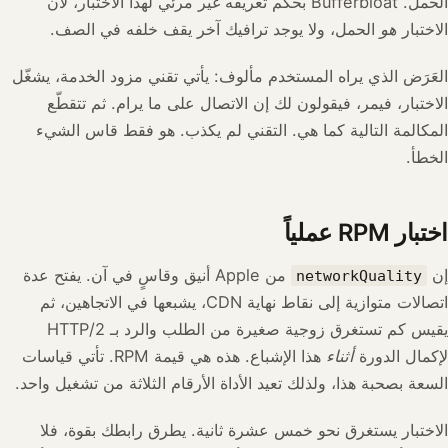
الحمل. Bufferbloat بحكم تعريفه غير مرئي لهذا الاختبار، لأن
الاختبار
هو
الحمل، ولا يوجد ترافيك آخر يقف خلفه في الصف.
العَرَض الذي يراه المستخدم مألوف: يأتي تقني مزود الخدمة، يشغّل
الاختبار، فيمر، فيقولون لك إن الاتصال على ما يرام. ثم تتقطّع
المكالمة التالية كما هي. التقني لم يكذب. هو فقط قاس الشيء
الخطأ.
اختبار RPM عملياً
إن
من Apple أنيق وقاسٍ في آن. يفتح عدة
networkQuality
اتصالات متوازية إلى نقاط نهاية CDN، يشبعها في الاتجاهين، ثم
يقيس كم تستغرق زوجية صغيرة من الطلب والرد بـ HTTP/2
لإكمال الدورة
أثناء
هذا الإشباع. هذه هي قيمة RPM. تأتي قياسات
السعة بصحبة هذا، ولذلك تعيد الأداة الأرقام الثلاثة من تشغيل واحد.
الاختبار يستغرق نحو خمس عشرة ثانية. يطرق رابطك بقوة، فلا