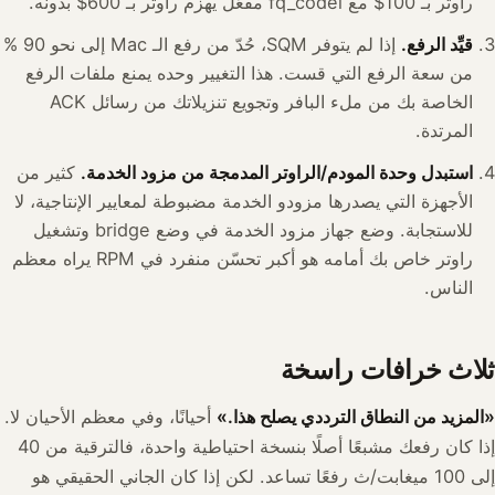
راوتر بـ 100$ مع fq_codel مفعّل يهزم راوتر بـ 600$ بدونه.
قيِّد الرفع.
إذا لم يتوفر SQM، حُدّ من رفع الـ Mac إلى نحو 90 %
من سعة الرفع التي قست. هذا التغيير وحده يمنع ملفات الرفع
الخاصة بك من ملء البافر وتجويع تنزيلاتك من رسائل ACK
المرتدة.
استبدل وحدة المودم/الراوتر المدمجة من مزود الخدمة.
كثير من
الأجهزة التي يصدرها مزودو الخدمة مضبوطة لمعايير الإنتاجية، لا
للاستجابة. وضع جهاز مزود الخدمة في وضع bridge وتشغيل
راوتر خاص بك أمامه هو أكبر تحسّن منفرد في RPM يراه معظم
الناس.
ثلاث خرافات راسخة
«المزيد من النطاق الترددي يصلح هذا.»
أحيانًا، وفي معظم الأحيان لا.
إذا كان رفعك مشبعًا أصلًا بنسخة احتياطية واحدة، فالترقية من 40
إلى 100 ميغابت/ث رفعًا تساعد. لكن إذا كان الجاني الحقيقي هو