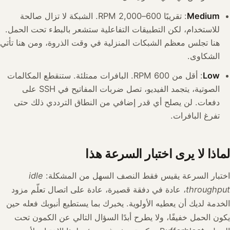
Medium
: تقريبًا 600–2,000 RPM. الشبكة لا تزال صالحة
للاستخدام، لكن التطبيقات التفاعلية ستشعر بالبطء تحت الحمل.
هنا تجلس معظم الشبكات المنزلية في وقت الذروة، ومن هنا تأتي
الشكاوى.
Low
: أقل من 600 RPM. البافرات ممتلئة. ستنقطع المكالمات
الصوتية، يتجمد الفيديو، تصل ضربات المفاتيح في SSH على
دفعات. لن يصلح أي قدر إضافي من النطاق الترددي ذلك حتى
تفرغ البافرات.
لماذا لا يرى اختبار السرعة هذا
اختبار السرعة يقيس فقط النصف السهل من المشكلة:
idle
throughput
، عادة في دفقة قصيرة، عادة على اتصال تعلّم مزود
الخدمة لديك أن يعطيه الأولوية. يخبرك بما يستطيع أنبوبك فعله حين
يكون الحمل خفيفًا، ولا يطرح أبدًا السؤال التالي عن الكمون تحت