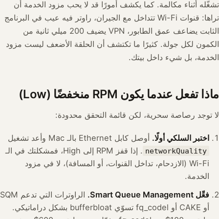
تشغّله أثناء مكالمة. كما يكشف أمورًا قد لا يحب مزود الخدمة أن
تراها: قنوات Wi-Fi تتداخل مع الجيران، راوتر فيه عيب في البرنامج
الثابت يضاعف عمق الطابور، VPN يضيف 200 ميلي ثانية من
الكمون لكل جولة. كثيرًا ما تكتشف أن الحلقة الأضعف ليست مزود
الخدمة، بل شيء داخل بيتك.
ماذا تفعل عندما يكون RPM منخفضًا (Low)
لا توجد رصاصة سحرية، لكن قائمة التحقق محدودة:
اختبر السلكي أولًا.
أوصل كابل Ethernet بالـ Mac وأعد تشغيل
. إذا قفز RPM إلى High، فمشكلتك في الـ
networkQuality
Wi-Fi (الازدحام، تداخل القنوات، أو المسافة)، لا في مزود
الخدمة.
فعِّل Smart Queue Management.
الراوترات التي تدعم SQM
أو CAKE أو fq_codel تسوّي bufferbloat بشكل دراماتيكي.