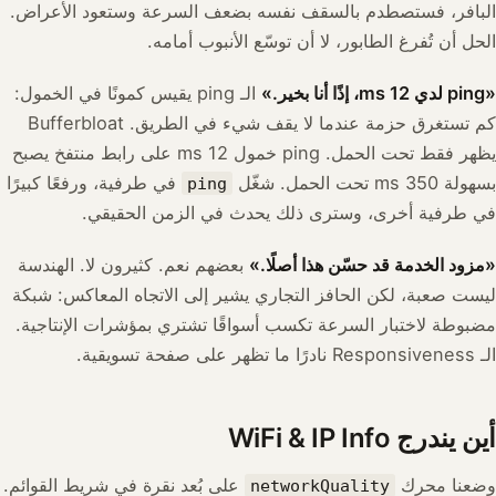
البافر، فستصطدم بالسقف نفسه بضعف السرعة وستعود الأعراض.
الحل أن تُفرغ الطابور، لا أن توسّع الأنبوب أمامه.
«ping لدي 12 ms، إذًا أنا بخير.»
الـ ping يقيس كمونًا في الخمول:
كم تستغرق حزمة عندما لا يقف شيء في الطريق. Bufferbloat
يظهر فقط تحت الحمل. ping خمول 12 ms على رابط منتفخ يصبح
بسهولة 350 ms تحت الحمل. شغّل
في طرفية، ورفعًا كبيرًا
ping
في طرفية أخرى، وسترى ذلك يحدث في الزمن الحقيقي.
«مزود الخدمة قد حسّن هذا أصلًا.»
بعضهم نعم. كثيرون لا. الهندسة
ليست صعبة، لكن الحافز التجاري يشير إلى الاتجاه المعاكس: شبكة
مضبوطة لاختبار السرعة تكسب أسواقًا تشتري بمؤشرات الإنتاجية.
الـ Responsiveness نادرًا ما تظهر على صفحة تسويقية.
أين يندرج WiFi & IP Info
وضعنا محرك
على بُعد نقرة في شريط القوائم.
networkQuality