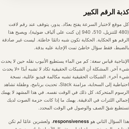
كذبة الرقم الكبير
كل موقع لاختبار السرعة يفتح بعدّاد. يدور، يتوقف عند رقم لافت
(480 للتنزيل، 510، 940 إن كنت على ألياف ضوئية)، ويصبح هذا
الرقم هو الحكاية. الحكاية تكون شبه دائمًا خاطئة. ليست غير صادقة
بالضبط، فقط سؤال خاطئ تمت الإجابة عليه بدقة.
الإنتاجية قياس
سعة
: كم من الماء يستطيع الأنبوب نقله حين لا يحدث
شيء آخر. المشكلة أن الشبكات الحقيقية تكاد لا تشبه أبدًا «لا يحدث
شيء آخر». الشبكات الحقيقية تشبه مكالمة فيديو عائلية، نسخة
احتياطية إلى السحابة، مزامنة Slack، تحديث برنامج، وطفلة تشاهد
الرسوم المتحركة، كل ذلك في الوقت نفسه. في هذا المشهد لا يهمك
إجمالي اللترات في الدقيقة. يهمك ما إذا كانت حزمة الصوت لديك
تستطيع شقّ الصف والوصول في الوقت المحدد.
هذا السؤال الثاني هو
responsiveness
، ولعشرين عامًا لم تكن
لدينا في المتصفح وسيلة لقياسه تقريبًا. الآن لدينا. إنه مدمج في