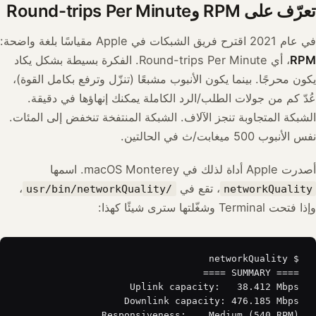
تعرّف على RPM وRound-trips Per Minute
في عام 2021 اقترح فريق الشبكات في Apple مقياسًا بلغة واضحة:
RPM
، أي Round-trips Per Minute. الفكرة بسيطة بشكل يكاد
يكون محرجًا. بينما يكون الأنبوب مشبعًا (تنزّل وترفع بكامل القوة)،
عُدّ كم من جولات الطلب/الرد الكاملة يمكنك إنهاؤها في دقيقة.
الشبكة المتجاوبة تنجز الآلاف. الشبكة المنتفخة تنخفض إلى المئات.
نفس الأنبوب 500 ميغابت/ث في الحالتين.
أصدرت Apple أداة لذلك في macOS Monterey. اسمها
، تقع في
،
/usr/bin/networkQuality
networkQuality
وإذا فتحت Terminal وشغّلتها سترى شيئًا كهذا: